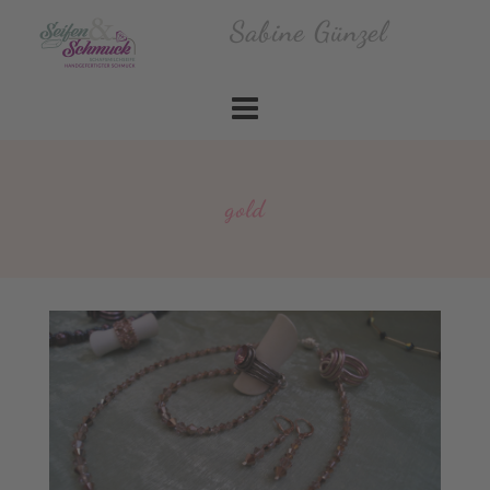
Skip
Sabine Günzel
to
content
gold