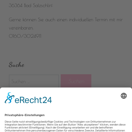
36364 Bad Salzschlirf
Gerne können Sie auch einen individuellen Termin mit mir
vereinbaren.
0160/3024911
Suche
Suchen
nach:
Rechtliches
Impressum