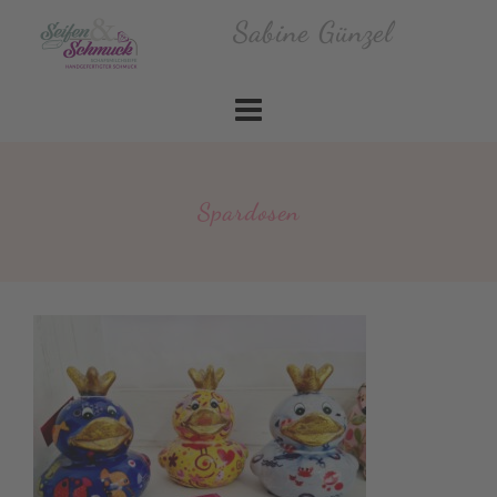
Skip
Sabine Günzel
to
content
Spardosen