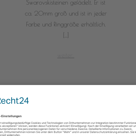
Swarovskisteinen gefädelt. Er ist
ca. 20mm groß und ist in jeder
Farbe und Ringgröße erhältlich.
[…]
weiter...