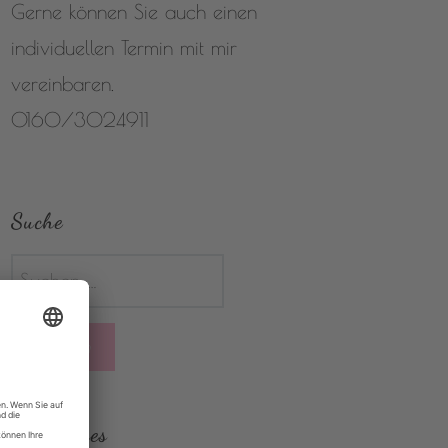
Gerne können Sie auch einen
individuellen Termin mit mir
vereinbaren.
0160/3024911
Suche
Suchen
nach:
Rechtliches