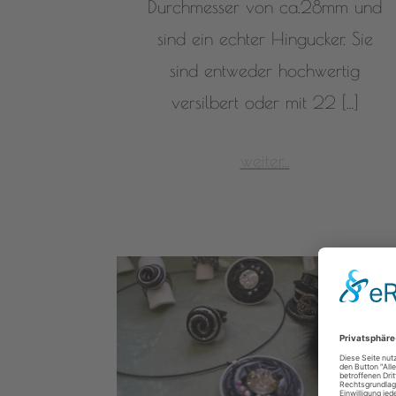
Durchmesser von ca.28mm und
sind ein echter Hingucker. Sie
sind entweder hochwertig
versilbert oder mit 22 […]
weiter...