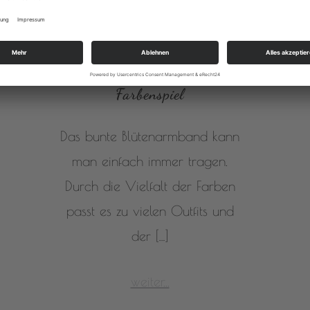
Farbenspiel
Das bunte Blütenarmband kann
man einfach immer tragen.
Durch die Vielfalt der Farben
passt es zu vielen Outfits und
der […]
weiter...