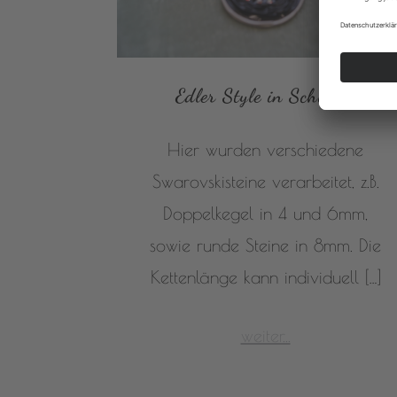
Edler Style in Schwarz
Hier wurden verschiedene
Swarovskisteine verarbeitet, z.B.
Doppelkegel in 4 und 6mm,
sowie runde Steine in 8mm. Die
Kettenlänge kann individuell […]
weiter...