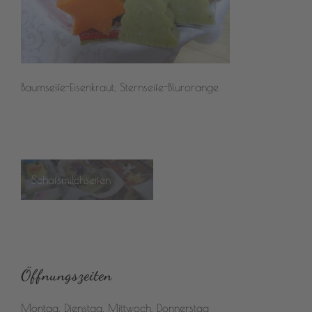
Baumseife-Eisenkraut, Sternseife-Blurorange
Beitragsnavigation
Schafsmilchseifen
Öffnungszeiten
Montag, Dienstag, Mittwoch, Donnerstag