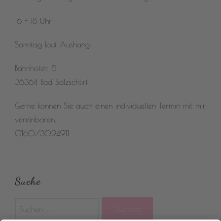
16 - 18 Uhr
Sonntag laut Aushang
Bahnhofstr. 5
36364 Bad Salzschlirf
Gerne können Sie auch einen individuellen Termin mit mir
vereinbaren.
0160/3024911
Suche
Suchen
nach: