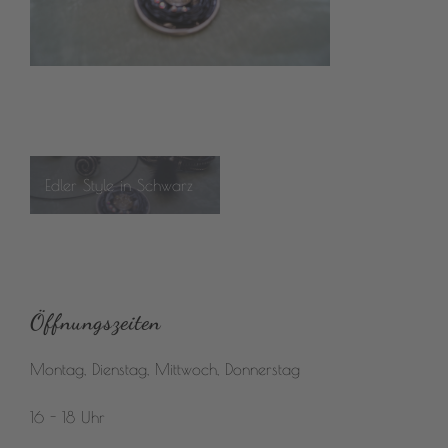
Beitragsnavigation
Edler Style in Schwarz
Öffnungszeiten
Montag, Dienstag, Mittwoch, Donnerstag
16 - 18 Uhr