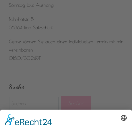
Sonntag laut Aushang
Bahnhofstr. 5
36364 Bad Salzschlirf
Gerne können Sie auch einen individuellen Termin mit mir
vereinbaren.
0160/3024911
Suche
Suchen
nach: