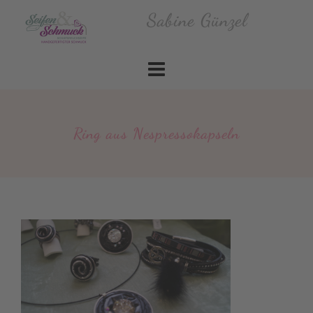
Skip
Sabine Günzel
to
content
Ring aus Nespressokapseln