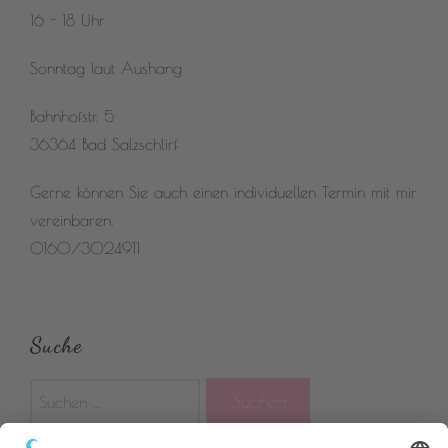
16 - 18 Uhr
Sonntag laut Aushang
Bahnhofstr. 5
36364 Bad Salzschlirf
Gerne können Sie auch einen individuellen Termin mit mir
vereinbaren.
0160/3024911
Suche
Suchen
nach: