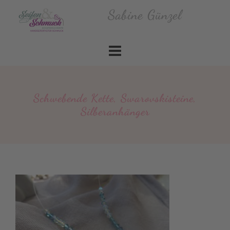
Skip
Sabine Günzel
to
content
Schwebende Kette, Swarovskisteine,
Silberanhänger