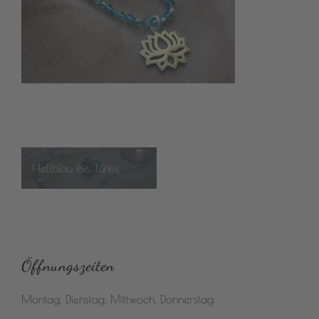
Beitragsnavigation
Hellblau bis Türkis
Öffnungszeiten
Montag, Dienstag, Mittwoch, Donnerstag