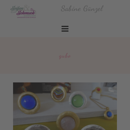
Skip
Sabine Günzel
to
content
gubo