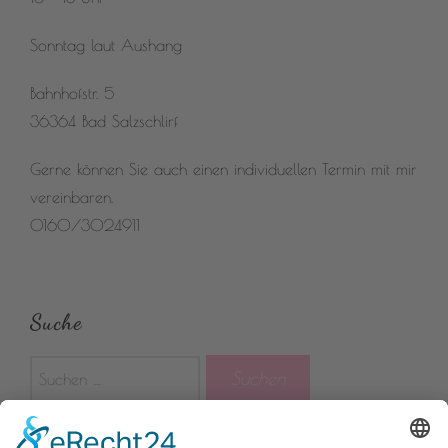
Sonntag laut Aushang
Bahnhofstr. 5
36364 Bad Salzschlirf
Gerne können Sie auch einen individuellen Termin mit mir
vereinbaren.
0160/3024911
Suche
Suchen
nach: